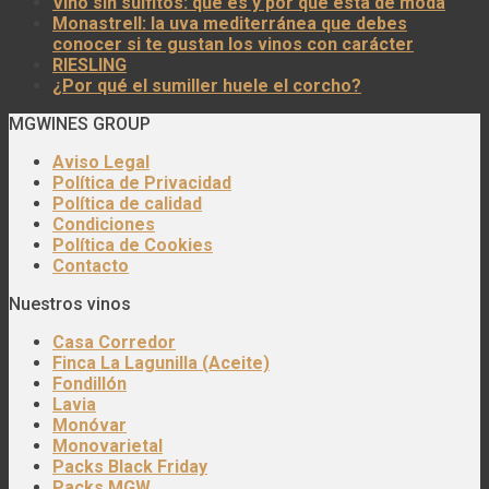
Vino sin sulfitos: qué es y por qué está de moda
Monastrell: la uva mediterránea que debes
conocer si te gustan los vinos con carácter
RIESLING
¿Por qué el sumiller huele el corcho?
MGWINES GROUP
Aviso Legal
Política de Privacidad
Política de calidad
Condiciones
Política de Cookies
Contacto
Nuestros vinos
Casa Corredor
Finca La Lagunilla (Aceite)
Fondillón
Lavia
Monóvar
Monovarietal
Packs Black Friday
Packs MGW