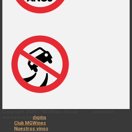
Copyright 2026 ©
MGWines Group
|
precision
marketing by
dıgıtıs
Club MGWines
Nuestros vinos