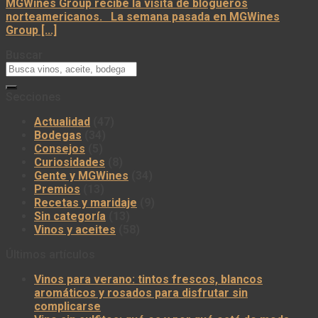
MGWines Group recibe la visita de blogueros
norteamericanos. La semana pasada en MGWines
Group [...]
Buscar
Secciones
Actualidad
(47)
Bodegas
(34)
Consejos
(5)
Curiosidades
(8)
Gente y MGWines
(34)
Premios
(13)
Recetas y maridaje
(9)
Sin categoría
(13)
Vinos y aceites
(58)
Últimos artículos
Vinos para verano: tintos frescos, blancos
aromáticos y rosados para disfrutar sin
complicarse