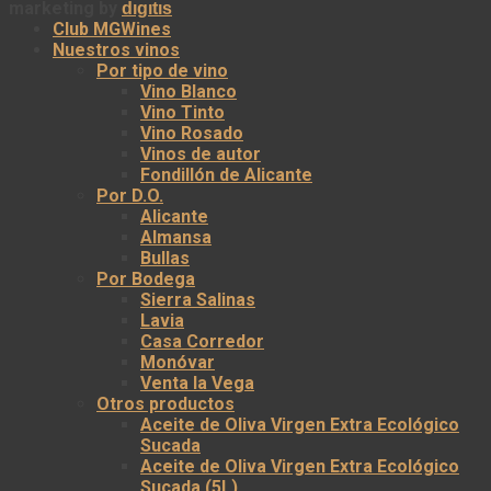
marketing by
dıgıtıs
Club MGWines
Nuestros vinos
Por tipo de vino
Vino Blanco
Vino Tinto
Vino Rosado
Vinos de autor
Fondillón de Alicante
Por D.O.
Alicante
Almansa
Bullas
Por Bodega
Sierra Salinas
Lavia
Casa Corredor
Monóvar
Venta la Vega
Otros productos
Aceite de Oliva Virgen Extra Ecológico
Sucada
Aceite de Oliva Virgen Extra Ecológico
Sucada (5L)