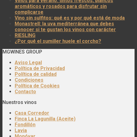
Vinos para verano: tintos frescos, blancos
aromáticos y rosados para disfrutar sin
complicarse
Vino sin sulfitos: qué es y por qué está de moda
Monastrell: la uva mediterránea que debes
conocer si te gustan los vinos con carácter
RIESLING
¿Por qué el sumiller huele el corcho?
MGWINES GROUP
Aviso Legal
Política de Privacidad
Política de calidad
Condiciones
Política de Cookies
Contacto
Nuestros vinos
Casa Corredor
Finca La Lagunilla (Aceite)
Fondillón
Lavia
Monóvar