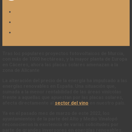
Menú
Tras los populares proyectos fotovoltaicos de Murcia,
con más de 1000 hectáreas, y la mayor planta de Europa
en Cáceres, ahora las placas solares amenazan a la
zona de Alicante
La alteración del precio de la energía ha impulsado a las
energías renovables en España. Una situación que,
sumada a la menor rentabilidad de las áreas vinícolas
frente a aquellas que apuestan por las placas solares,
afecta directamente al
sector del vino
en nuestro país.
Ya en el pasado mes de marzo de este 2022, los
ayuntamientos de la parte del Alto y Medio Vinalopó
reconocieron la existencia de varias solicitudes por
parte de grandes inversores en energías renovables.