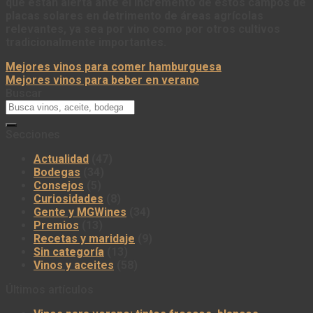
que están alerta ante el incremento de estos campos de
placas solares en detrimento de áreas agrícolas
relevantes, ya sea por vino como por otros cultivos
tradicionalmente importantes.
Mejores vinos para comer hamburguesa
Mejores vinos para beber en verano
Buscar
Secciones
Actualidad
(47)
Bodegas
(34)
Consejos
(5)
Curiosidades
(8)
Gente y MGWines
(34)
Premios
(13)
Recetas y maridaje
(9)
Sin categoría
(13)
Vinos y aceites
(58)
Últimos artículos