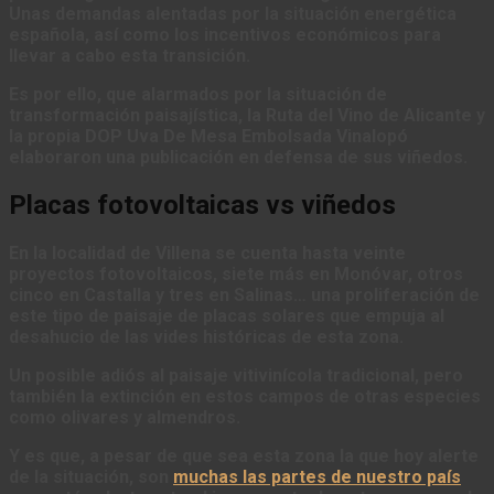
Unas demandas alentadas por la situación energética
española, así como los incentivos económicos para
llevar a cabo esta transición.
Es por ello, que alarmados por la situación de
transformación paisajística, la Ruta del Vino de Alicante y
la propia DOP Uva De Mesa Embolsada Vinalopó
elaboraron una publicación en defensa de sus viñedos.
Placas fotovoltaicas vs viñedos
En la localidad de Villena se cuenta hasta veinte
proyectos fotovoltaicos, siete más en Monóvar, otros
cinco en Castalla y tres en Salinas… una proliferación de
este tipo de paisaje de placas solares que empuja al
desahucio de las vides históricas de esta zona.
Un posible adiós al paisaje vitivinícola tradicional, pero
también la extinción en estos campos de otras especies
como olivares y almendros.
Y es que, a pesar de que sea esta zona la que hoy alerte
de la situación, son
muchas las partes de nuestro país