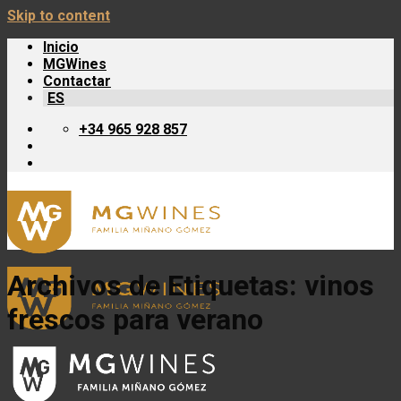
Skip to content
Inicio
MGWines
Contactar
ES
+34 965 928 857
Archivos de Etiquetas:
vinos
frescos para verano