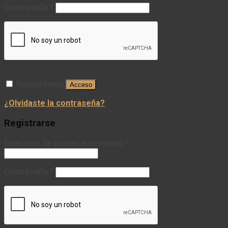
Contraseña
*
Recuérdame
Acceso
¿Olvidaste la contraseña?
Registrarse
Dirección de correo electrónico
*
Contraseña
*