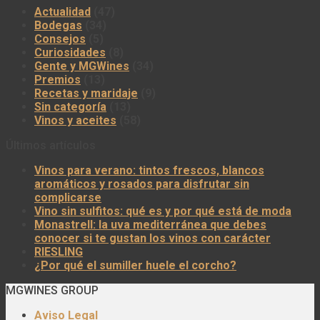
Actualidad
(47)
Bodegas
(34)
Consejos
(5)
Curiosidades
(8)
Gente y MGWines
(34)
Premios
(13)
Recetas y maridaje
(9)
Sin categoría
(13)
Vinos y aceites
(58)
Últimos artículos
Vinos para verano: tintos frescos, blancos
aromáticos y rosados para disfrutar sin
complicarse
Vino sin sulfitos: qué es y por qué está de moda
Monastrell: la uva mediterránea que debes
conocer si te gustan los vinos con carácter
RIESLING
¿Por qué el sumiller huele el corcho?
MGWINES GROUP
Aviso Legal