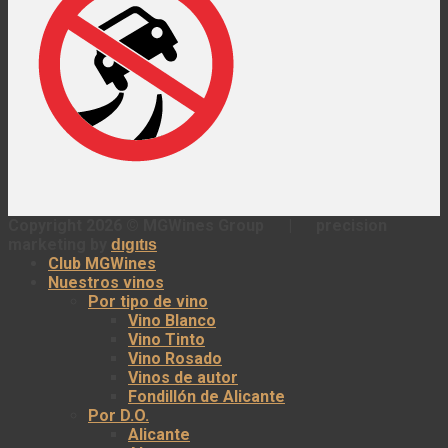
Copyright 2026 ©
MGWines Group
|
precision
marketing by
dıgıtıs
Club MGWines
Nuestros vinos
Por tipo de vino
Vino Blanco
Vino Tinto
Vino Rosado
Vinos de autor
Fondillón de Alicante
Por D.O.
Alicante