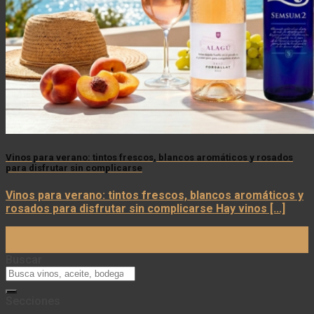
Vinos para verano: tintos frescos, blancos aromáticos y rosados
para disfrutar sin complicarse
Vinos para verano: tintos frescos, blancos aromáticos y
rosados para disfrutar sin complicarse Hay vinos [...]
22
Jun
Buscar
Secciones