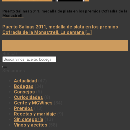
Puerto Salinas 2011, medalla de plata en los premios Cofradía de la
Monastrell.
Puerto Salinas 2011, medalla de plata en los premios
Cofradía de la Monastrell. La semana [...]
30
Mar
Buscar
Secciones
Actualidad
(47)
Bodegas
(34)
Consejos
(5)
Curiosidades
(8)
Gente y MGWines
(34)
Premios
(13)
Recetas y maridaje
(9)
Sin categoría
(13)
Vinos y aceites
(58)