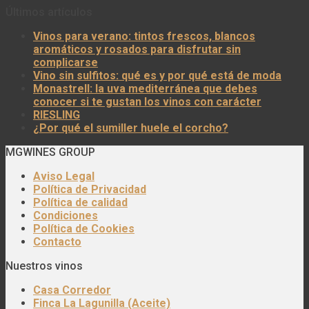
Últimos artículos
Vinos para verano: tintos frescos, blancos
aromáticos y rosados para disfrutar sin
complicarse
Vino sin sulfitos: qué es y por qué está de moda
Monastrell: la uva mediterránea que debes
conocer si te gustan los vinos con carácter
RIESLING
¿Por qué el sumiller huele el corcho?
MGWINES GROUP
Aviso Legal
Política de Privacidad
Política de calidad
Condiciones
Política de Cookies
Contacto
Nuestros vinos
Casa Corredor
Finca La Lagunilla (Aceite)