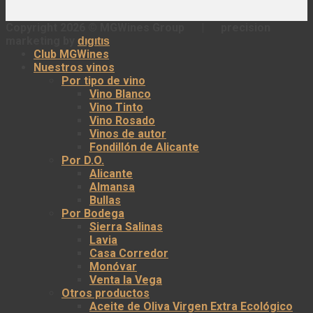
Copyright 2026 ©
MGWines Group
|
precision
marketing by
dıgıtıs
Club MGWines
Nuestros vinos
Por tipo de vino
Vino Blanco
Vino Tinto
Vino Rosado
Vinos de autor
Fondillón de Alicante
Por D.O.
Alicante
Almansa
Bullas
Por Bodega
Sierra Salinas
Lavia
Casa Corredor
Monóvar
Venta la Vega
Otros productos
Aceite de Oliva Virgen Extra Ecológico