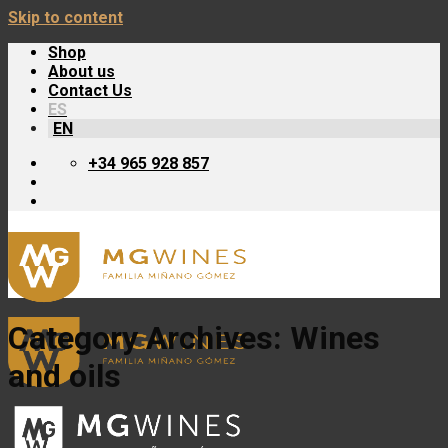
Skip to content
Shop
About us
Contact Us
ES
EN
+34 965 928 857
Category Archives:
Wines
and oils