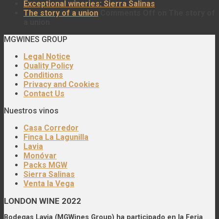
Exceptional wineries: Sierra Salinas
The story of a union
Comments Off
on The story of
a union
MGWINES GROUP
Legal Notice
Quality Policy
Conditions
Privacy and Cookies
Contact Us
Nuestros vinos
Casa Corredor
Finca La Lagunilla
Lavia
Monóvar
Packs MGW
Sierra Salinas
Venta la Vega
LONDON WINE 2022
Bodegas Lavia (MGWines Group) ha participado en la Feria