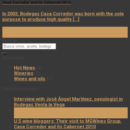
Casa Corredor and its Cabernet 2010
In 2003, Bodegas Casa Corredor was born with the sole
purpose to produce high quality [...]
24
Mar
Buscar
Secciones
Hot News
(2)
Wineries
(2)
Wines and oils
(1)
Últimos artículos
Interview with José Ángel Martínez, oenologist in
Bodegas Venta la Vega
31
Mar
U.S wine bloggers: Their visit to MGWines Group.
Casa Corredor and its Cabernet 2010