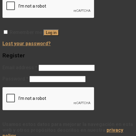
Remember me
Log in
Lost your password?
Register
Email address
*
Password
*
Usamos estos datos para mejorar la navegación en esta
web y otros propósitos descritos en nuestra
privacy
policy
.