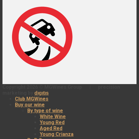
Copyright 2026 ©
MGWines Group
|
precision
marketing by
dıgıtıs
Club MGWines
Buy our wine
By type of wine
White Wine
Young Red
Aged Red
Young Crianza